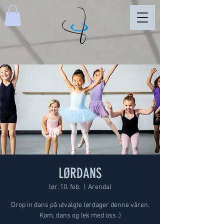
LØRDANS
lør. 10. feb.
  |  
Arendal
Drop in dans på utvalgte lørdager denne våren.