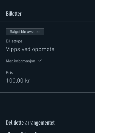
Billetter
Salget ble avsluttet
Billettype
Vipps ved oppmøte
Mer informasjon
Pris
100,00 kr
Del dette arrangementet