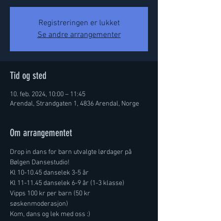
Registreringen er lukket
Se andre arrangementer
Tid og sted
10. feb. 2024, 10:00 – 11:45
Arendal, Strandgaten 1, 4836 Arendal, Norge
Om arrangementet
Drop in dans for barn utvalgte lørdager på 
Bølgen Dansestudio! 
Kl 10-10.45 danselek 3-5 år
Kl 11-11.45 danselek 6-9 år (1-3 klasse) 
Vipps 100 kr per barn (50 kr 
søskenmoderasjon) 
Kom, dans og lek med oss :) 