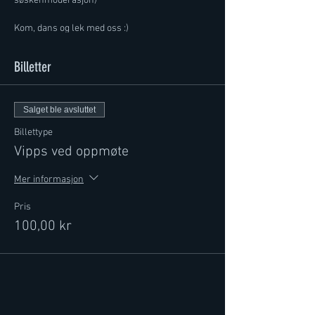
søskenmoderasjon)
Kom, dans og lek med oss :)
Billetter
Salget ble avsluttet
Billettype
Vipps ved oppmøte
Mer informasjon
Pris
100,00 kr