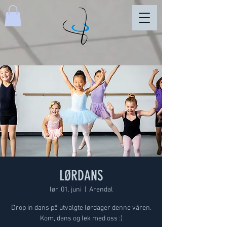
LØRDANS
lør. 01. juni
  |  
Arendal
Drop in dans på utvalgte lørdager denne våren.