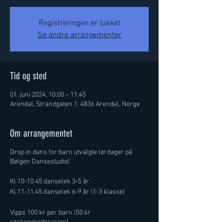
Registreringen er lukket
Se andre arrangementer
Tid og sted
01. juni 2024, 10:00 – 11:45
Arendal, Strandgaten 1, 4836 Arendal, Norge
Om arrangementet
Drop in dans for barn utvalgte lørdager på
Bølgen Dansestudio!
Kl 10-10.45 danselek 3-5 år
Kl 11-11.45 danselek 6-9 år (1-3 klasse)
Vipps 100 kr per barn (50 kr