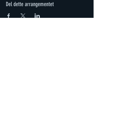
Del dette arrangementet
Kjøpsbetingelser
Covid-19 informasjon
© 2022 Bølgen Dansestudio
Personvern