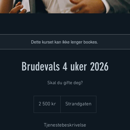
Dette kurset kan ikke lenger bookes.
Brudevals 4 uker 2026
Skal du gifte deg?
2 500
norske
2 500 kr
Strandgaten
kroner
Tjenestebeskrivelse