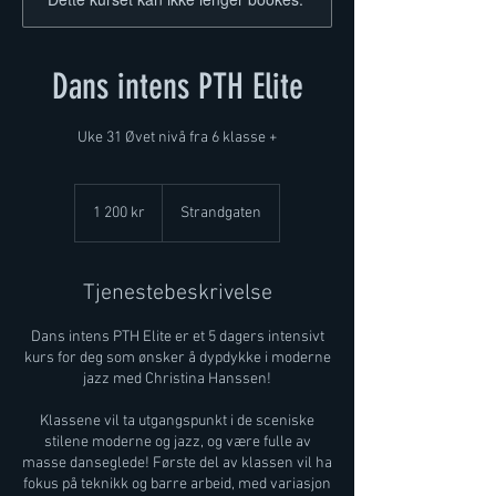
Dans intens PTH Elite
Uke 31 Øvet nivå fra 6 klasse +
1 200
norske
1 200 kr
Strandgaten
kroner
Tjenestebeskrivelse
Dans intens PTH Elite er et 5 dagers intensivt
kurs for deg som ønsker å dypdykke i moderne
jazz med Christina Hanssen!
Klassene vil ta utgangspunkt i de sceniske
stilene moderne og jazz, og være fulle av
masse danseglede! Første del av klassen vil ha
fokus på teknikk og barre arbeid, med variasjon