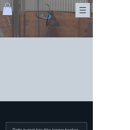
Dette kurset kan ikke lenger bookes.