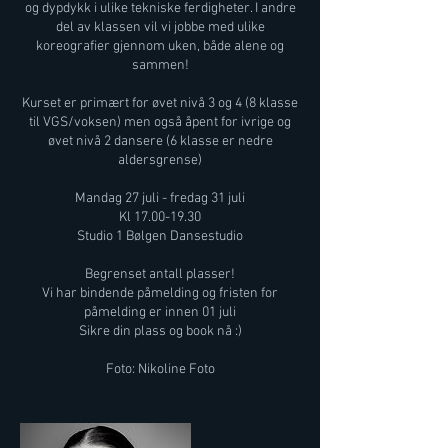
og dypdykk i ulike tekniske ferdigheter. I andre
del av klassen vil vi jobbe med ulike
koreografier gjennom uken, både alene og
sammen!
Kurset er primært for øvet nivå 3 og 4 (8 klasse
til VGS/voksen) men også åpent for ivrige og
øvet nivå 2 dansere (6 klasse er nedre
aldersgrense)
Mandag 27 juli - fredag 31 juli
Kl 17.00-19.30
Studio 1 Bølgen Dansestudio
Begrenset antall plasser!
Vi har bindende påmelding og fristen for
påmelding er innen 01 juli
Sikre din plass og book nå :)
Foto: Nikoline Foto