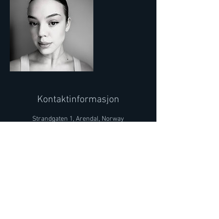
Kontaktinformasjon
Strandgaten 1, Arendal, Norway
post@bolgendansestudio.no
Kjøpsbetingelser