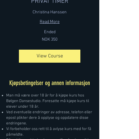
PRIVAT TIMER
Christina Hanssen
Read More
Ended
350
NOK 350
Norwegian
kroner
View Course
Kjøpsbetingelser og annen informasjon
Man må være over 18 år for å kjøpe kurs hos
Bølgen Dansestudio. Foresatte må kjøpe kurs til
elever under 18 år.
Ved eventuelle endringer av adresse, telefon eller
epost plikter dere å opplyse og oppdatere disse
endringene.
Vi forbeholder oss rett til å avlyse kurs med for få
påmeldte.