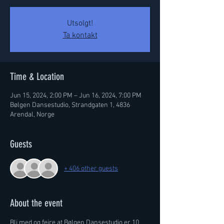
Utsolgt!
Ta kontakt
Time & Location
Jun 15, 2024, 2:00 PM – Jun 16, 2024, 7:00 PM
Bølgen Dansestudio, Strandgaten 1, 4836
Arendal, Norge
Guests
+ 406 other guests
About the event
Bli med og feire at Bølgen Dansestudio er 10 