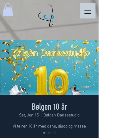
Bølgen 10 år
Sat, Jun 15
  |  
Bølgen Dansestudio
Vi feirer 10 år med dans, disco og masse