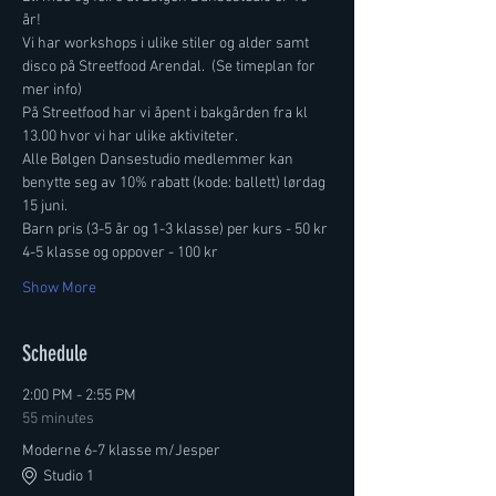
år! 
Vi har workshops i ulike stiler og alder samt 
disco på Streetfood Arendal.  (Se timeplan for 
mer info)
På Streetfood har vi åpent i bakgården fra kl 
13.00 hvor vi har ulike aktiviteter. 
Alle Bølgen Dansestudio medlemmer kan 
benytte seg av 10% rabatt (kode: ballett) lørdag 
15 juni. 
Barn pris (3-5 år og 1-3 klasse) per kurs - 50 kr 
4-5 klasse og oppover - 100 kr 
Show More
Schedule
2:00 PM - 2:55 PM
55 minutes
Moderne 6-7 klasse m/Jesper
Studio 1