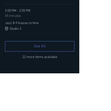
2:00 PM - 2:55 PM
55 minutes
Jazz 8-9 klasse m/Ane
Studio 3
See All
22 more items available
Share this event